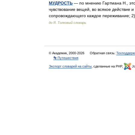
МУДРОСТЬ
— по мнению Гартмана Н., это:
чувствование вещей, во всякое действие и
сопровождающего каждое переживание; 2
до Я. Толковый словарь
© Академик, 2000-2026
Обратная связь:
Техподдерж
👣 Путешествия
Экспорт словарей на сайты
, сделанные на PHP,
Jo