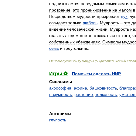
подпитывается
неведомым
«
высоким
исто
прозрение
,
это
проникновение
на
малом
в
Посредством
мудрости
прозревает
дух
,
чу
созидает
только
любовь
.
Мудрость
–
это
д
видение
человеческой
жизни
.
Мудрость
на
сказать
людям
«
нет
»,
отказаться
от
того
,
ч
собственных
убеждениях
.
Символы
мудро
семь
и
треугольник
.
Основы
духовной
культуры
(
энциклопедический
слова
Игры ⚽
Поможем сделать НИР
Синонимы
:
акрософия
,
афина
,
башковитость
,
благора
разумность
,
растение
,
толковость
,
умствен
Антонимы
:
глупость