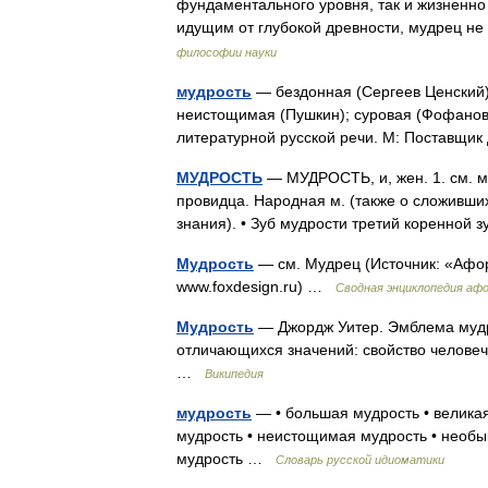
фундаментального уровня, так и жизненно
идущим от глубокой древности, мудрец не
философии науки
мудрость
— бездонная (Сергеев Ценский);
неистощимая (Пушкин); суровая (Фофанов)
литературной русской речи. М: Поставщи
МУДРОСТЬ
— МУДРОСТЬ, и, жен. 1. см. м
провидца. Народная м. (также о сложивши
знания). • Зуб мудрости третий коренно
Мудрость
— см. Мудрец (Источник: «Афор
www.foxdesign.ru) …
Сводная энциклопедия аф
Мудрость
— Джордж Уитер. Эмблема мудро
отличающихся значений: свойство человеч
…
Википедия
мудрость
— • большая мудрость • великая
мудрость • неистощимая мудрость • необы
мудрость …
Словарь русской идиоматики