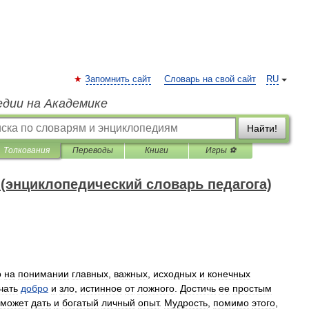
Запомнить сайт
Словарь на свой сайт
RU
едии на Академике
Найти!
Толкования
Переводы
Книги
Игры ⚽
(энциклопедический словарь педагога)
о
на
понимании
главных
,
важных
,
исходных
и
конечных
чать
добро
и
зло
,
истинное
от
ложного
.
Достичь
ее
простым
может
дать
и
богатый
личный
опыт
.
Мудрость
,
помимо
этого
,