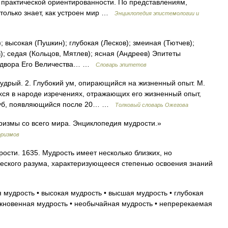
 практической ориентированности. По представлениям,
 только знает, как устроен мир …
Энциклопедия эпистемологии и
 высокая (Пушкин); глубокая (Лесков); змеиная (Тютчев);
; седая (Кольцов, Мятлев); ясная (Андреев) Эпитеты
к двора Его Величества… …
Словарь эпитетов
удрый. 2. Глубокий ум, опирающийся на жизненный опыт. М.
хся в народе изречениях, отражающих его жизненный опыт,
й зуб, появляющийся после 20… …
Толковый словарь Ожегова
измы со всего мира. Энциклопедия мудрости.»
оризмов
сти. 1635. Мудрость имеет несколько близких, но
еского разума, характеризующееся степенью освоения знаний
 мудрость • высокая мудрость • высшая мудрость • глубокая
кновенная мудрость • необычайная мудрость • непререкаемая