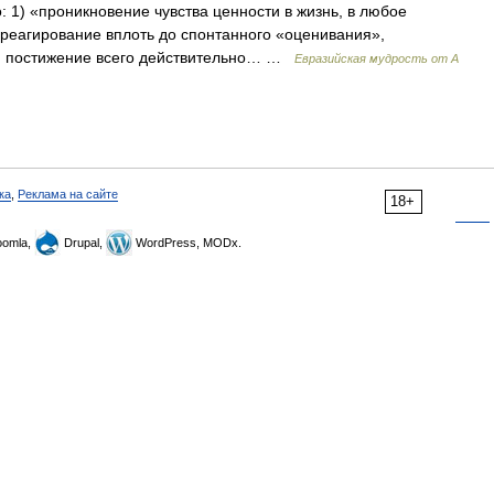
 1) «проникновение чувства ценности в жизнь, в любое
 реагирование вплоть до спонтанного «оценивания»,
) постижение всего действительно… …
Евразийская мудрость от А
ка
,
Реклама на сайте
18+
omla,
Drupal,
WordPress, MODx.