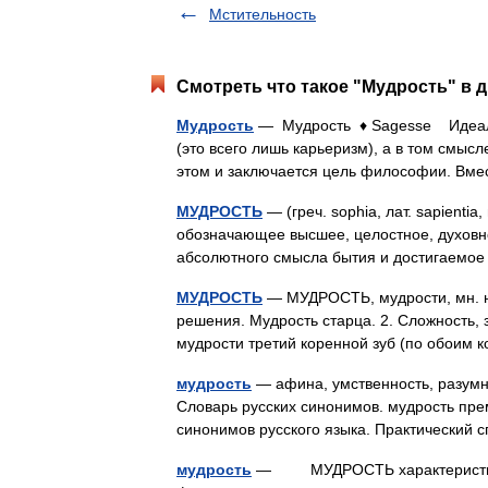
Мстительность
Смотреть что такое "Мудрость" в д
Мудрость
— Мудрость ♦ Sagesse Идеал у
(это всего лишь карьеризм), а в том смысл
этом и заключается цель философии. Вм
МУДРОСТЬ
— (греч. sophia, лат. sapientia,
обозначающее высшее, целостное, духовн
абсолютного смысла бытия и достигаемо
МУДРОСТЬ
— МУДРОСТЬ, мудрости, мн. нет
решения. Мудрость старца. 2. Сложность, 
мудрости третий коренной зуб (по обоим
мудрость
— афина, умственность, разумно
Словарь русских синонимов. мудрость прем
синонимов русского языка. Практический с
мудрость
— МУДРОСТЬ характеристика з