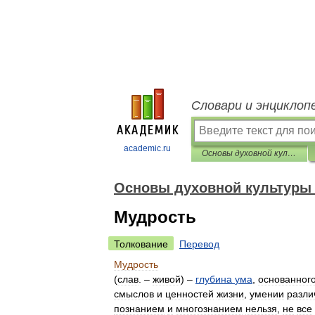
Словари и энциклоп
academic.ru
Основы духовной культуры (энциклопедический словарь педагога)
Основы духовной культуры 
Мудрость
Толкование
Перевод
Мудрость
(
слав
. –
живой
) –
глубина
ума
,
основанног
смыслов
и
ценностей
жизни
,
умении
разли
познанием
и
многознанием
нельзя
,
не
все