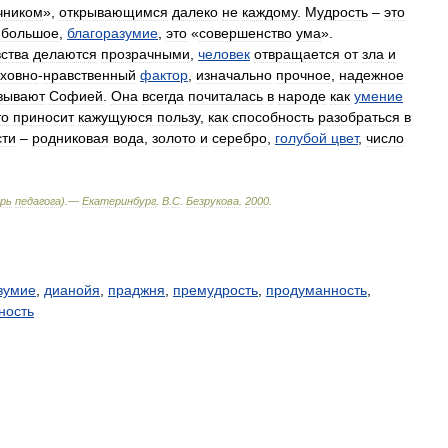
чником
»,
открывающимся
далеко
не
каждому
.
Мудрость
–
это
большое
,
благоразумие
,
это
«
совершенство
ума
».
вства
делаются
прозрачными
,
человек
отвращается
от
зла
и
уховно
-
нравственный
фактор
,
изначально
прочное
,
надежное
зывают
Софией
.
Она
всегда
почиталась
в
народе
как
умение
то
приносит
кажущуюся
пользу
,
как
способность
разобраться
в
сти
–
родниковая
вода
,
золото
и
серебро
,
голубой
цвет
,
число
рь
педагога
).—
Екатеринбург
.
В
.
С
.
Безрукова
.
2000
.
зумие
,
дианойя
,
праджня
,
премудрость
,
продуманность
,
ность