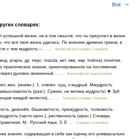
Муж
ругих словарях:
спешной жизни, не в том смысле, что ты преуспел в жизни
е, что вся твоя жизнь удалась. По мнению древних греков, в
есте с тем мудрость –… …
Философский словарь Спонвиля
 инд. prajna, др. перс. mazda, кит. чже, евр. hokma) понятие,
о практическое знание, ориентированное на постижение
е через духовно жизненный… …
Философская энциклопедия
, жен. (книжн.). 1. отвлеч. сущ. к мудрый. Ммудрость
замысловатость (разг.). Сумею, не велика мудрость! ❖ Зуб
 концам каждой челюсти),… …
Толковый словарь Ушакова
сть, дианойя, башковитость, премудрость, толковость
удрость (часто ирон.); умственность (ирон.) Словарь
правочник. М.: Русский язык. З. Е …
Словарь синонимов
нания, содержащая в себе как оценку его универсально